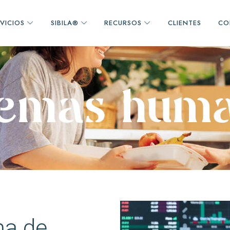
VICIOS
SIBILA®
RECURSOS
CLIENTES
CO
e
m
a
s
h
u
m
ma de