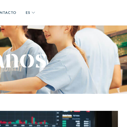
NTACTO
ES
a
n
o
s