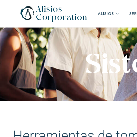
ALISIOS
SER
Consultora
S
i
s
t
de
alcance
mundial
Herramientas de to