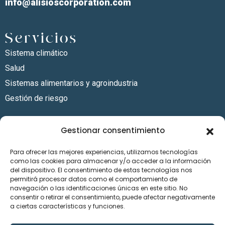
info@alisioscorporation.com
Servicios
Sistema climático
Salud
Sistemas alimentarios y agroindustria
Gestión de riesgo
Sectores
Gestionar consentimiento
Energía
Para ofrecer las mejores experiencias, utilizamos tecnologías
Finanzas
como las cookies para almacenar y/o acceder a la información
Sistemas humanos
del dispositivo. El consentimiento de estas tecnologías nos
permitirá procesar datos como el comportamiento de
Sector Minero
navegación o las identificaciones únicas en este sitio. No
consentir o retirar el consentimiento, puede afectar negativamente
Recursos
a ciertas características y funciones.
Políticas